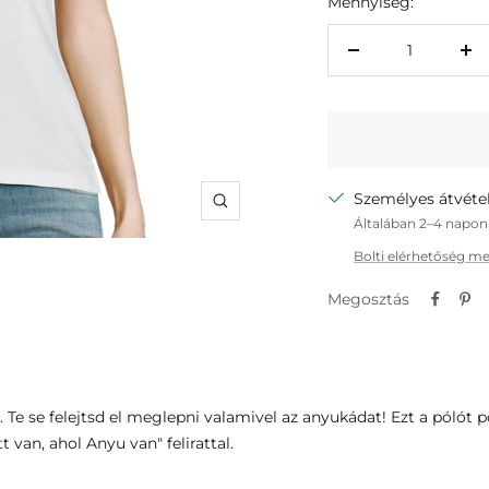
Mennyiség:
A
A
cikkmennyiség
ci
csökkentése
nö
eggyel
eg
Személyes átvétel
Zoom
Általában 2–4 napon 
Bolti elérhetőség m
Megosztás
 Te se felejtsd el meglepni valamivel az anyukádat! Ezt a pólót p
t van, ahol Anyu van" felirattal.