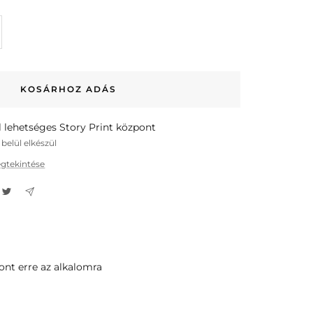
kkmennyiség
velése
gyel
KOSÁRHOZ ADÁS
 lehetséges Story Print központ
belül elkészül
egtekintése
ont erre az alkalomra