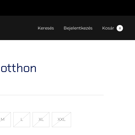
Keresés
Bejelentkezés
Kosár
0
 otthon
M
L
XL
XXL