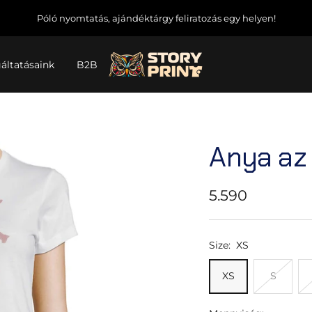
Póló nyomtatás, ajándéktárgy feliratozás egy helyen!
Story4U
áltatásaink
B2B
Anya az
Akciós
5.590
ár
Size:
XS
XS
S