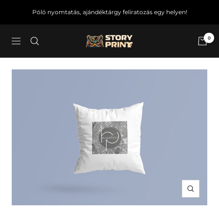
Ugrás
Póló nyomtatás, ajándéktárgy feliratozás egy helyen!
a
tartalomra
0
Story4U
Navigáció
Zoom