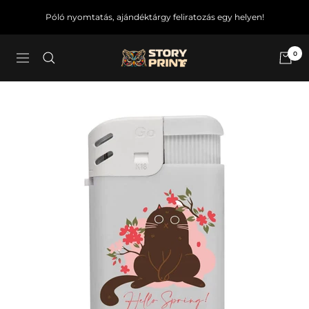
Ugrás
Póló nyomtatás, ajándéktárgy feliratozás egy helyen!
a
tartalomra
0
Story4U
Navigáció