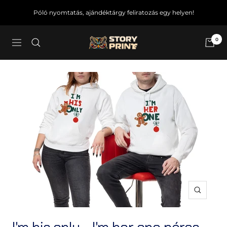
Ugrás
Póló nyomtatás, ajándéktárgy feliratozás egy helyen!
a
tartalomra
0
Story4U
Navigáció
Zoom