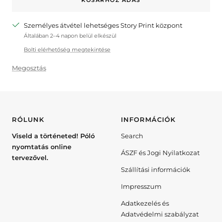
eggyel
eggyel
Személyes átvétel lehetséges Story Print központ
Általában 2–4 napon belül elkészül
Bolti elérhetőség megtekintése
Megosztás
RÓLUNK
INFORMÁCIÓK
Viseld a történeted! Póló
Search
nyomtatás online
ÁSZF és Jogi Nyilatkozat
tervezővel.
Szállítási információk
Impresszum
Adatkezelés és
Adatvédelmi szabályzat